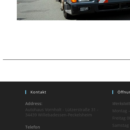
Kontakt
Öffnu
Address:
Werkstatt
Autohaus Vornholt - Lützerstraße 31 -
Montag –
34439 Willebadessen-Peckelsheim
Freitag 0
Samstag 
Telefon