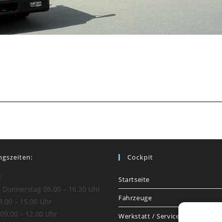
ngszeiten:
Cockpit
:
Startseite
 Donnerstag 08.00 – 16.30 Uhr
Fahrzeuge
8.00 – 15.00 Uhr
09.00 – 12.00 Uhr
Werkstatt / Service