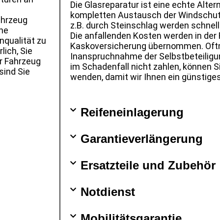
Die Glasreparatur ist eine echte Alter
kompletten Austausch der Windschu
ahrzeug
z.B. durch Steinschlag werden schnell 
ne
Die anfallenden Kosten werden in der 
enqualität zu
Kaskoversicherung übernommen. Oftma
lich, Sie
Inanspruchnahme der Selbstbeteiligun
r Fahrzeug
im Schadenfall nicht zahlen, können S
sind Sie
wenden, damit wir Ihnen ein günstig
Reifeneinlagerung
Garantieverlängerung
Ersatzteile und Zubehör
Notdienst
Mobilitätsgarantie