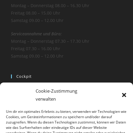
Montag – Donnerstag 08.00 – 16.30 Uhr
Freitag 08.00 – 15.00 Uhr
Samstag 09.00 – 12.00 Uhr
Serviceannahme und Büro:
Montag – Donnerstag 07.30 – 17.30 Uhr
Freitag 07.30 – 16.00 Uhr
Samstag 09.00 – 12.00 Uhr
Cockpit
Startseite
Cookie-Zustimmung
verwalten
Fahrzeuge
Werkstatt / Service
Um dir ein optimales Erlebnis zu bieten, verwenden wir Technologien wie
Cookies, um Geräteinformationen zu speichern und/oder darauf
zuzugreifen. Wenn du diesen Technologien zustimmst, können wir Daten
Mietwagen
wie das Surfverhalten oder eindeutige IDs auf dieser Website
verarbeiten. Wenn du deine Zustimmung nicht erteilst oder zurückziehst,