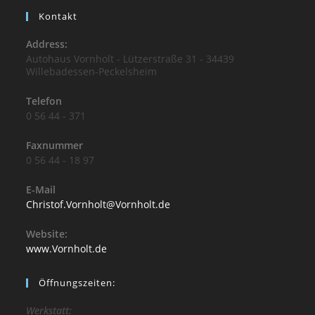
Kontakt
Address:
Autohaus Vornholt - Lützerstraße 31 - 34439
Willebadessen-Peckelsheim
Telefon
0 56 44 - 371
Faxnummer
0 56 44 - 18 97
E-Mail
Christof.Vornholt@Vornholt.de
Website:
www.Vornholt.de
Öffnungszeiten:
Werkstatt: